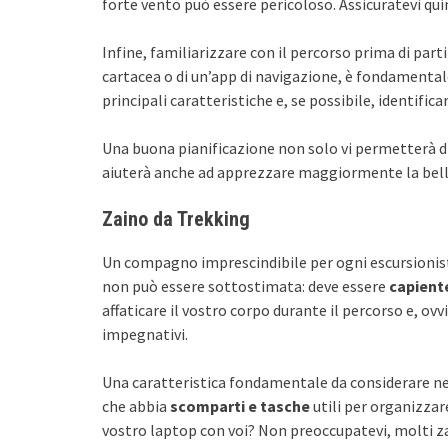
forte vento può essere pericoloso. Assicuratevi quin
Infine, familiarizzare con il percorso prima di parti
cartacea o di un’app di navigazione, è fondamenta
principali caratteristiche e, se possibile, identifica
Una buona pianificazione non solo vi permetterà di
aiuterà anche ad apprezzare maggiormente la bellez
Zaino da Trekking
Un compagno imprescindibile per ogni escursionist
non può essere sottostimata: deve essere
capient
affaticare il vostro corpo durante il percorso e, o
impegnativi.
Una caratteristica fondamentale da considerare nell
che abbia
scomparti e tasche
utili per organizzare
vostro laptop con voi? Non preoccupatevi, molti z