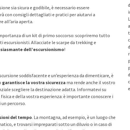
d
sione sia sicura e godibile, è necessario essere
i
 con consigli dettagliati e pratici per aiutarvi a
L
e all’aria aperta.
a
t
importanza di un kit di primo soccorso: scopriremo tutto
c
i escursionisti. Allacciate le scarpe da trekking e
d
siasmante dell’escursionismo
!
r
p
p
d
’escursione soddisfacente e un’esperienza da dimenticare, è
c
o
garantisce la vostra sicurezza
ma rende anche il vostro
e
nziale scegliere la destinazione adatta. Informatevi su
fisica e della vostra esperienza: è importante conoscere i
i un percorso.
isioni del tempo
. La montagna, ad esempio, è un luogo che
atico, e trovarsi impreparati sotto un diluvio o in caso di