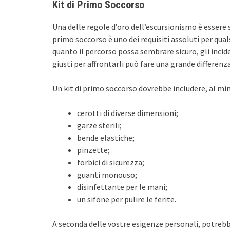
Kit di Primo Soccorso
Una delle regole d’oro dell’escursionismo è essere 
primo soccorso è uno dei requisiti assoluti per qua
quanto il percorso possa sembrare sicuro, gli incid
giusti per affrontarli può fare una grande differenza
Un kit di primo soccorso dovrebbe includere, al mi
cerotti di diverse dimensioni;
garze sterili;
bende elastiche;
pinzette;
forbici di sicurezza;
guanti monouso;
disinfettante per le mani;
un sifone per pulire le ferite.
A seconda delle vostre esigenze personali, potrebbe