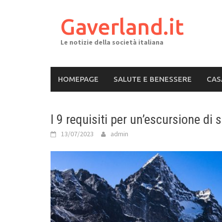
Skip
to
Gaverland.it
content
Le notizie della società italiana
HOMEPAGE
SALUTE E BENESSERE
CAS
I 9 requisiti per un’escursione di
13/07/2023
admin