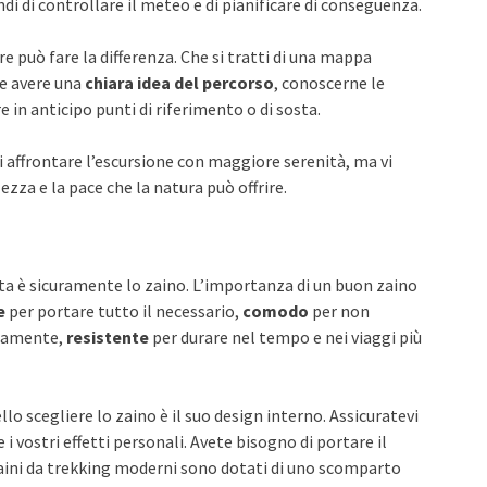
di di controllare il meteo e di pianificare di conseguenza.
re può fare la differenza. Che si tratti di una mappa
le avere una
chiara idea del percorso
, conoscerne le
re in anticipo punti di riferimento o di sosta.
 affrontare l’escursione con maggiore serenità, ma vi
za e la pace che la natura può offrire.
a è sicuramente lo zaino. L’importanza di un buon zaino
e
per portare tutto il necessario,
comodo
per non
vviamente,
resistente
per durare nel tempo e nei viaggi più
o scegliere lo zaino è il suo design interno. Assicuratevi
 i vostri effetti personali. Avete bisogno di portare il
aini da trekking moderni sono dotati di uno scomparto