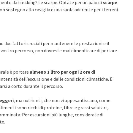
ento da trekking? Le scarpe. Optate per un paio di
scarpe
on sostegno alla caviglia e una suola aderente per i terreni
o due fattori cruciali per mantenere le prestazioni e il
l vostro percorso, non dovreste mai dimenticare di portare
erale è portare
almeno 1 litro per ogni 2 ore di
intensità dell’escursione e delle condizioni climatiche. È
rsi a corto durante il percorso.
leggeri
, ma nutrienti, che non vi appesantiscano, come
alimenti sono ricchi di proteine, fibre e grassi salutari,
camminata. Per escursioni più lunghe, considerate di
te.