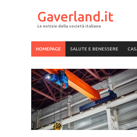
Skip
to
Gaverland.it
content
Le notizie della società italiana
HOMEPAGE
SALUTE E BENESSERE
CAS