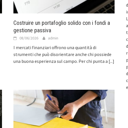
d
i
L
Costruire un portafoglio solido con i fondi a
a
gestione passiva
t
08/06/2026
admin
c
d
I mercati finanziari offrono una quantità di
r
strumenti che può disorientare anche chi possiede
p
una buona esperienza sul campo. Per chi punta a
[...]
p
d
c
e