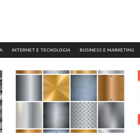
A
INTERNET E TECNOLOGIA
BUSINESS E MARKETING
R
p