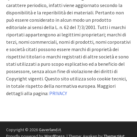
carattere periodico, infatti viene aggiornato secondo la
disponibilità e la reperibilità dei materiali. Pertanto non
può essere considerato in alcun modo un prodotto
editoriale ai sensi della L. n. 62 del 7/3/2001. Tutti i marchi
riportati appartengono ai legittimi proprietari; marchi di
terzi, nomi commerciali, nomi di prodotti, nomi corporativi
e società citati possono essere marchi di proprietà dei
rispettivi titolari o marchi registrati di altre società e sono
stati utilizzati a puro scopo esplicativo ed a beneficio del
possessore, senza alcun fine di violazione dei diritti di
Copyright vigenti. Questo sito utilizza solo cookie tecnici,
in totale rispetto della normativa europea. Maggiori
dettagli alla pagina:
PRIVACY
Copyright © 2026
Gaverland.it
.
Proudly powered by
WordPress
.
|
Theme: Awaken by
ThemezHut
.