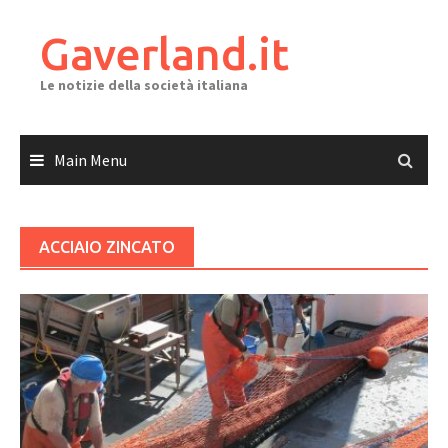
Skip
to
Gaverland.it
content
Le notizie della società italiana
Main Menu
ACCIAIO ZINCATO