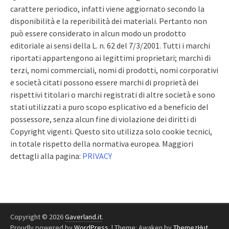
carattere periodico, infatti viene aggiornato secondo la
disponibilità e la reperibilità dei materiali. Pertanto non
può essere considerato in alcun modo un prodotto
editoriale ai sensi della L. n. 62 del 7/3/2001. Tutti i marchi
riportati appartengono ai legittimi proprietari; marchi di
terzi, nomi commerciali, nomi di prodotti, nomi corporativi
e società citati possono essere marchi di proprietà dei
rispettivi titolari o marchi registrati di altre società e sono
stati utilizzati a puro scopo esplicativo ed a beneficio del
possessore, senza alcun fine di violazione dei diritti di
Copyright vigenti. Questo sito utilizza solo cookie tecnici,
in totale rispetto della normativa europea. Maggiori
dettagli alla pagina:
PRIVACY
Copyright © 2026
Gaverland.it
.
Proudly powered by
WordPress
.
|
Theme: Awaken by
ThemezHut
.