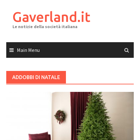
Skip
to
Gaverland.it
content
Le notizie della società italiana
Main Menu
ADDOBBI DI NATALE