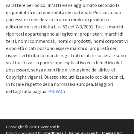
carattere periodico, infatti viene aggiornato secondo la
disponibilità e la reperibilità dei materiali. Pertanto non
può essere considerato in alcun modo un prodotto
editoriale ai sensi della L. n. 62 del 7/3/2001. Tutti i marchi
riportati appartengono ai legittimi proprietari; marchi di
terzi, nomi commerciali, nomi di prodotti, nomi corporativi
e società citati possono essere marchi di proprietà dei
rispettivi titolari o marchi registrati di altre società e sono
stati utilizzati a puro scopo esplicativo ed a beneficio del
possessore, senza alcun fine di violazione dei diritti di
Copyright vigenti. Questo sito utilizza solo cookie tecnici,
in totale rispetto della normativa europea. Maggiori
dettagli alla pagina:
PRIVACY
Copyright © 2026
Gaverland.it
.
Proudly powered by
WordPress
.
|
Theme: Awaken by
ThemezHut
.