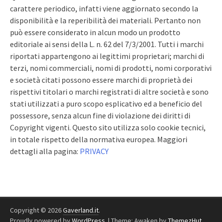
carattere periodico, infatti viene aggiornato secondo la
disponibilità e la reperibilità dei materiali. Pertanto non
può essere considerato in alcun modo un prodotto
editoriale ai sensi della L. n. 62 del 7/3/2001. Tutti i marchi
riportati appartengono ai legittimi proprietari; marchi di
terzi, nomi commerciali, nomi di prodotti, nomi corporativi
e società citati possono essere marchi di proprietà dei
rispettivi titolari o marchi registrati di altre società e sono
stati utilizzati a puro scopo esplicativo ed a beneficio del
possessore, senza alcun fine di violazione dei diritti di
Copyright vigenti. Questo sito utilizza solo cookie tecnici,
in totale rispetto della normativa europea. Maggiori
dettagli alla pagina:
PRIVACY
Copyright © 2026
Gaverland.it
.
Proudly powered by
WordPress
.
|
Theme: Awaken by
ThemezHut
.