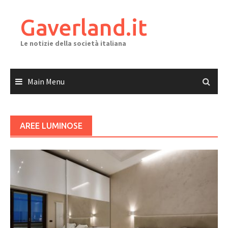
Skip
to
Gaverland.it
content
Le notizie della società italiana
Main Menu
AREE LUMINOSE