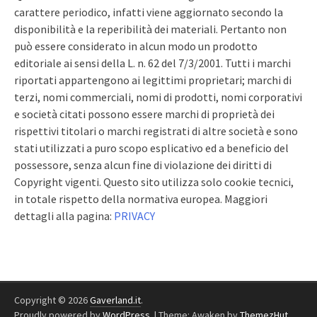
carattere periodico, infatti viene aggiornato secondo la
disponibilità e la reperibilità dei materiali. Pertanto non
può essere considerato in alcun modo un prodotto
editoriale ai sensi della L. n. 62 del 7/3/2001. Tutti i marchi
riportati appartengono ai legittimi proprietari; marchi di
terzi, nomi commerciali, nomi di prodotti, nomi corporativi
e società citati possono essere marchi di proprietà dei
rispettivi titolari o marchi registrati di altre società e sono
stati utilizzati a puro scopo esplicativo ed a beneficio del
possessore, senza alcun fine di violazione dei diritti di
Copyright vigenti. Questo sito utilizza solo cookie tecnici,
in totale rispetto della normativa europea. Maggiori
dettagli alla pagina:
PRIVACY
Copyright © 2026
Gaverland.it
.
Proudly powered by
WordPress
.
|
Theme: Awaken by
ThemezHut
.