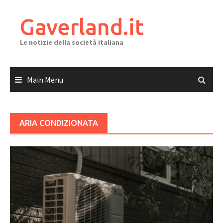
Skip
to
Gaverland.it
content
Le notizie della società italiana
Main Menu
ARIA CONDIZIONATA