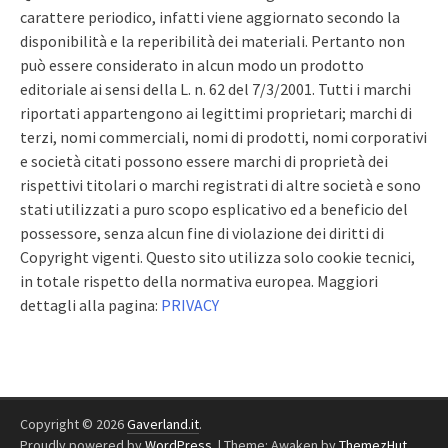
carattere periodico, infatti viene aggiornato secondo la
disponibilità e la reperibilità dei materiali. Pertanto non
può essere considerato in alcun modo un prodotto
editoriale ai sensi della L. n. 62 del 7/3/2001. Tutti i marchi
riportati appartengono ai legittimi proprietari; marchi di
terzi, nomi commerciali, nomi di prodotti, nomi corporativi
e società citati possono essere marchi di proprietà dei
rispettivi titolari o marchi registrati di altre società e sono
stati utilizzati a puro scopo esplicativo ed a beneficio del
possessore, senza alcun fine di violazione dei diritti di
Copyright vigenti. Questo sito utilizza solo cookie tecnici,
in totale rispetto della normativa europea. Maggiori
dettagli alla pagina:
PRIVACY
Copyright © 2026
Gaverland.it
.
Proudly powered by
WordPress
.
|
Theme: Awaken by
ThemezHut
.