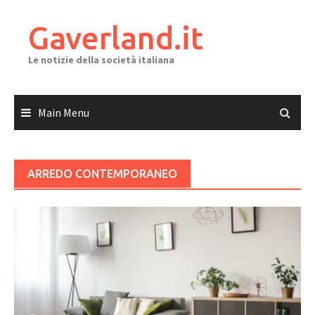
Skip
to
Gaverland.it
content
Le notizie della società italiana
Main Menu
ARREDO CONTEMPORANEO