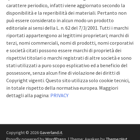
carattere periodico, infatti viene aggiornato secondo la
disponibilità e la reperibilità dei materiali. Pertanto non
può essere considerato in alcun modo un prodotto
editoriale ai sensi della L. n. 62 del 7/3/2001. Tutti i marchi
riportati appartengono ai legittimi proprietari; marchi di
terzi, nomi commerciali, nomi di prodotti, nomi corporativi
e società citati possono essere marchi di proprietà dei
rispettivi titolari o marchi registrati di altre società e sono
stati utilizzati a puro scopo esplicativo ed a beneficio del
possessore, senza alcun fine di violazione dei diritti di
Copyright vigenti. Questo sito utilizza solo cookie tecnici,
in totale rispetto della normativa europea. Maggiori
dettagli alla pagina:
PRIVACY
Copyright © 2026
Gaverland.it
.
Proudly powered by
WordPress
.
|
Theme: Awaken by
ThemezHut
.