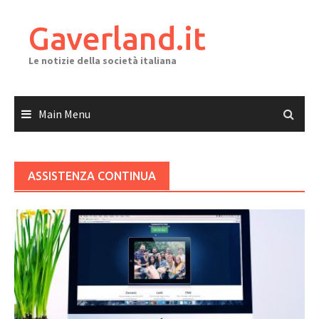
Skip
to
Gaverland.it
content
Le notizie della società italiana
Main Menu
ASSISTENZA CONTINUA