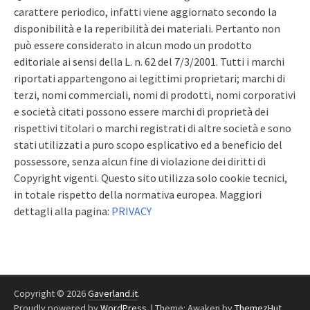
carattere periodico, infatti viene aggiornato secondo la
disponibilità e la reperibilità dei materiali. Pertanto non
può essere considerato in alcun modo un prodotto
editoriale ai sensi della L. n. 62 del 7/3/2001. Tutti i marchi
riportati appartengono ai legittimi proprietari; marchi di
terzi, nomi commerciali, nomi di prodotti, nomi corporativi
e società citati possono essere marchi di proprietà dei
rispettivi titolari o marchi registrati di altre società e sono
stati utilizzati a puro scopo esplicativo ed a beneficio del
possessore, senza alcun fine di violazione dei diritti di
Copyright vigenti. Questo sito utilizza solo cookie tecnici,
in totale rispetto della normativa europea. Maggiori
dettagli alla pagina:
PRIVACY
Copyright © 2026
Gaverland.it
.
Proudly powered by
WordPress
.
|
Theme: Awaken by
ThemezHut
.