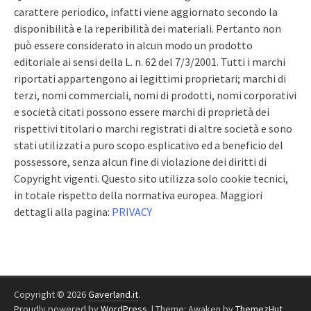
carattere periodico, infatti viene aggiornato secondo la
disponibilità e la reperibilità dei materiali. Pertanto non
può essere considerato in alcun modo un prodotto
editoriale ai sensi della L. n. 62 del 7/3/2001. Tutti i marchi
riportati appartengono ai legittimi proprietari; marchi di
terzi, nomi commerciali, nomi di prodotti, nomi corporativi
e società citati possono essere marchi di proprietà dei
rispettivi titolari o marchi registrati di altre società e sono
stati utilizzati a puro scopo esplicativo ed a beneficio del
possessore, senza alcun fine di violazione dei diritti di
Copyright vigenti. Questo sito utilizza solo cookie tecnici,
in totale rispetto della normativa europea. Maggiori
dettagli alla pagina:
PRIVACY
Copyright © 2026
Gaverland.it
.
Proudly powered by
WordPress
.
|
Theme: Awaken by
ThemezHut
.