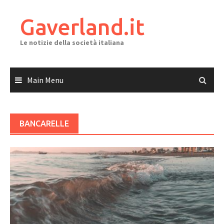
Skip
to
Gaverland.it
content
Le notizie della società italiana
Main Menu
BANCARELLE