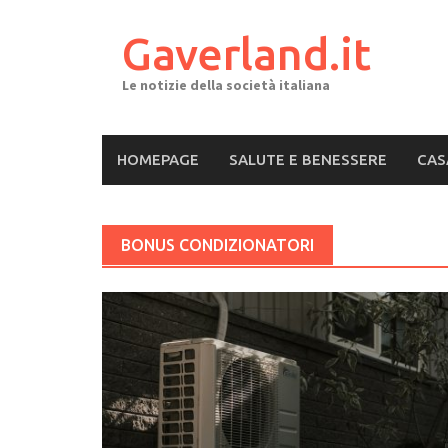
Skip
to
Gaverland.it
content
Le notizie della società italiana
HOMEPAGE
SALUTE E BENESSERE
CAS
BONUS CONDIZIONATORI