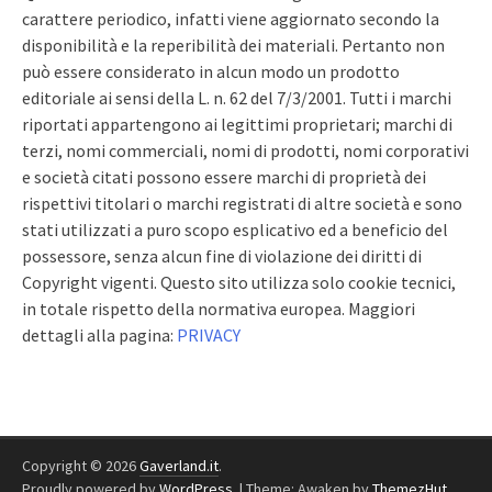
carattere periodico, infatti viene aggiornato secondo la
disponibilità e la reperibilità dei materiali. Pertanto non
può essere considerato in alcun modo un prodotto
editoriale ai sensi della L. n. 62 del 7/3/2001. Tutti i marchi
riportati appartengono ai legittimi proprietari; marchi di
terzi, nomi commerciali, nomi di prodotti, nomi corporativi
e società citati possono essere marchi di proprietà dei
rispettivi titolari o marchi registrati di altre società e sono
stati utilizzati a puro scopo esplicativo ed a beneficio del
possessore, senza alcun fine di violazione dei diritti di
Copyright vigenti. Questo sito utilizza solo cookie tecnici,
in totale rispetto della normativa europea. Maggiori
dettagli alla pagina:
PRIVACY
Copyright © 2026
Gaverland.it
.
Proudly powered by
WordPress
.
|
Theme: Awaken by
ThemezHut
.