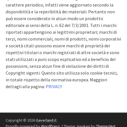
carattere periodico, infatti viene aggiornato secondo la
disponibilità e la reperibilità dei materiali. Pertanto non
può essere considerato in alcun modo un prodotto
editoriale ai sensi della L. n. 62 del 7/3/2001. Tutti i marchi
riportati appartengono ai legittimi proprietari; marchi di
terzi, nomi commerciali, nomi di prodotti, nomi corporativi
e società citati possono essere marchi di proprietà dei
rispettivi titolari o marchi registrati di altre società e sono
stati utilizzati a puro scopo esplicativo ed a beneficio del
possessore, senza alcun fine di violazione dei diritti di
Copyright vigenti. Questo sito utilizza solo cookie tecnici,
in totale rispetto della normativa europea. Maggiori
dettagli alla pagina:
PRIVACY
Copyright © 2026
Gaverland.it
.
Proudly powered by
WordPress
.
|
Theme: Awaken by
ThemezHut
.