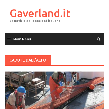
Skip
to
Gaverland.it
content
Le notizie della società italiana
Main Menu
CADUTE DALL’ALTO