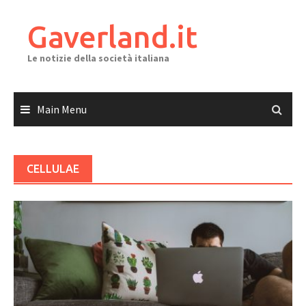
Skip
to
Gaverland.it
content
Le notizie della società italiana
Main Menu
CELLULAE