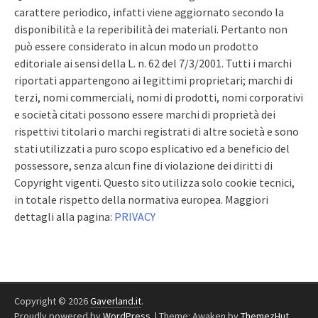
carattere periodico, infatti viene aggiornato secondo la
disponibilità e la reperibilità dei materiali. Pertanto non
può essere considerato in alcun modo un prodotto
editoriale ai sensi della L. n. 62 del 7/3/2001. Tutti i marchi
riportati appartengono ai legittimi proprietari; marchi di
terzi, nomi commerciali, nomi di prodotti, nomi corporativi
e società citati possono essere marchi di proprietà dei
rispettivi titolari o marchi registrati di altre società e sono
stati utilizzati a puro scopo esplicativo ed a beneficio del
possessore, senza alcun fine di violazione dei diritti di
Copyright vigenti. Questo sito utilizza solo cookie tecnici,
in totale rispetto della normativa europea. Maggiori
dettagli alla pagina:
PRIVACY
Copyright © 2026
Gaverland.it
.
Proudly powered by
WordPress
.
|
Theme: Awaken by
ThemezHut
.