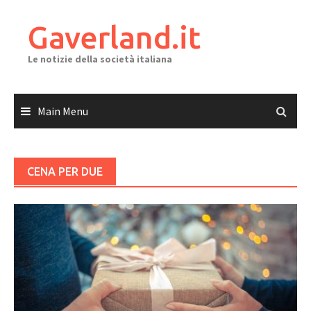
Skip
to
Gaverland.it
content
Le notizie della società italiana
Main Menu
CENA PER DUE