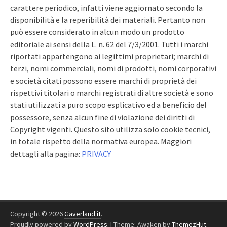
carattere periodico, infatti viene aggiornato secondo la
disponibilità e la reperibilità dei materiali. Pertanto non
può essere considerato in alcun modo un prodotto
editoriale ai sensi della L. n. 62 del 7/3/2001. Tutti i marchi
riportati appartengono ai legittimi proprietari; marchi di
terzi, nomi commerciali, nomi di prodotti, nomi corporativi
e società citati possono essere marchi di proprietà dei
rispettivi titolari o marchi registrati di altre società e sono
stati utilizzati a puro scopo esplicativo ed a beneficio del
possessore, senza alcun fine di violazione dei diritti di
Copyright vigenti. Questo sito utilizza solo cookie tecnici,
in totale rispetto della normativa europea. Maggiori
dettagli alla pagina:
PRIVACY
Copyright © 2026
Gaverland.it
.
Proudly powered by
WordPress
.
|
Theme: Awaken by
ThemezHut
.