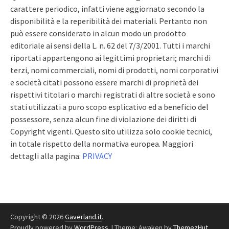
carattere periodico, infatti viene aggiornato secondo la
disponibilità e la reperibilità dei materiali. Pertanto non
può essere considerato in alcun modo un prodotto
editoriale ai sensi della L. n. 62 del 7/3/2001. Tutti i marchi
riportati appartengono ai legittimi proprietari; marchi di
terzi, nomi commerciali, nomi di prodotti, nomi corporativi
e società citati possono essere marchi di proprietà dei
rispettivi titolari o marchi registrati di altre società e sono
stati utilizzati a puro scopo esplicativo ed a beneficio del
possessore, senza alcun fine di violazione dei diritti di
Copyright vigenti. Questo sito utilizza solo cookie tecnici,
in totale rispetto della normativa europea. Maggiori
dettagli alla pagina:
PRIVACY
Copyright © 2026
Gaverland.it
.
Proudly powered by
WordPress
.
|
Theme: Awaken by
ThemezHut
.