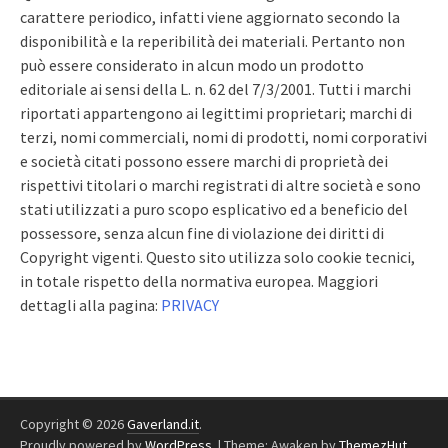
carattere periodico, infatti viene aggiornato secondo la
disponibilità e la reperibilità dei materiali. Pertanto non
può essere considerato in alcun modo un prodotto
editoriale ai sensi della L. n. 62 del 7/3/2001. Tutti i marchi
riportati appartengono ai legittimi proprietari; marchi di
terzi, nomi commerciali, nomi di prodotti, nomi corporativi
e società citati possono essere marchi di proprietà dei
rispettivi titolari o marchi registrati di altre società e sono
stati utilizzati a puro scopo esplicativo ed a beneficio del
possessore, senza alcun fine di violazione dei diritti di
Copyright vigenti. Questo sito utilizza solo cookie tecnici,
in totale rispetto della normativa europea. Maggiori
dettagli alla pagina:
PRIVACY
Copyright © 2026
Gaverland.it
.
Proudly powered by
WordPress
.
|
Theme: Awaken by
ThemezHut
.