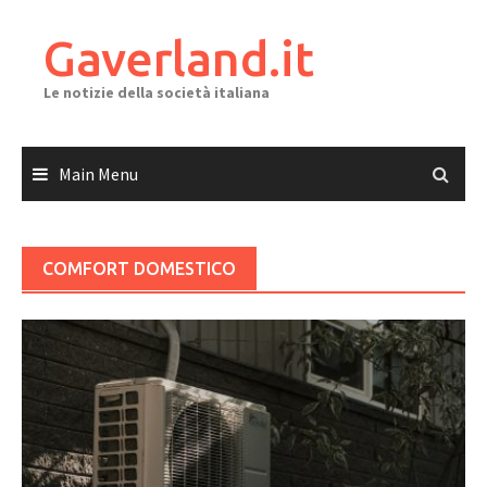
Skip
to
Gaverland.it
content
Le notizie della società italiana
Main Menu
COMFORT DOMESTICO