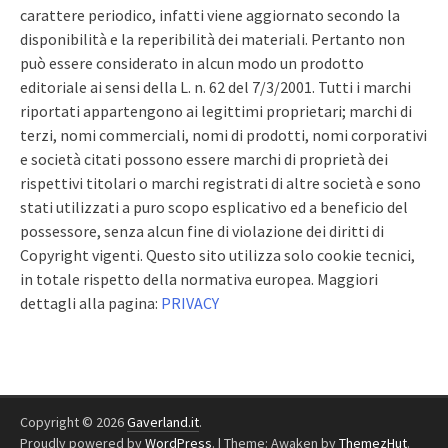
carattere periodico, infatti viene aggiornato secondo la
disponibilità e la reperibilità dei materiali. Pertanto non
può essere considerato in alcun modo un prodotto
editoriale ai sensi della L. n. 62 del 7/3/2001. Tutti i marchi
riportati appartengono ai legittimi proprietari; marchi di
terzi, nomi commerciali, nomi di prodotti, nomi corporativi
e società citati possono essere marchi di proprietà dei
rispettivi titolari o marchi registrati di altre società e sono
stati utilizzati a puro scopo esplicativo ed a beneficio del
possessore, senza alcun fine di violazione dei diritti di
Copyright vigenti. Questo sito utilizza solo cookie tecnici,
in totale rispetto della normativa europea. Maggiori
dettagli alla pagina:
PRIVACY
Copyright © 2026
Gaverland.it
.
Proudly powered by
WordPress
.
|
Theme: Awaken by
ThemezHut
.