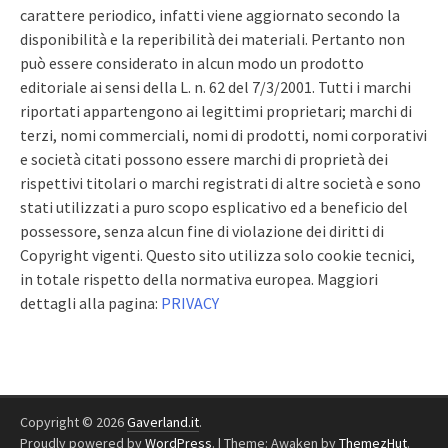
carattere periodico, infatti viene aggiornato secondo la
disponibilità e la reperibilità dei materiali. Pertanto non
può essere considerato in alcun modo un prodotto
editoriale ai sensi della L. n. 62 del 7/3/2001. Tutti i marchi
riportati appartengono ai legittimi proprietari; marchi di
terzi, nomi commerciali, nomi di prodotti, nomi corporativi
e società citati possono essere marchi di proprietà dei
rispettivi titolari o marchi registrati di altre società e sono
stati utilizzati a puro scopo esplicativo ed a beneficio del
possessore, senza alcun fine di violazione dei diritti di
Copyright vigenti. Questo sito utilizza solo cookie tecnici,
in totale rispetto della normativa europea. Maggiori
dettagli alla pagina:
PRIVACY
Copyright © 2026
Gaverland.it
.
Proudly powered by
WordPress
.
|
Theme: Awaken by
ThemezHut
.