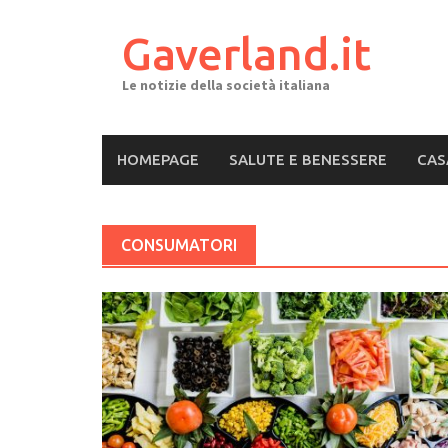
Skip
to
Gaverland.it
content
Le notizie della società italiana
HOMEPAGE
SALUTE E BENESSERE
CAS
CONSUMATORI