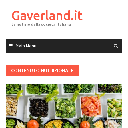
Skip
to
Gaverland.it
content
Le notizie della società italiana
Main Menu
CONTENUTO NUTRIZIONALE