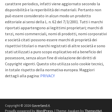
carattere periodico, infatti viene aggiornato secondo la
disponibilità e la reperibilità dei materiali. Pertanto non
può essere considerato in alcun modo un prodotto
editoriale ai sensi della L. n. 62 del 7/3/2001. Tutti i marchi
riportati appartengono ai legittimi proprietari; marchi di
terzi, nomi commerciali, nomi di prodotti, nomi corporativi
e società citati possono essere marchi di proprietà dei
rispettivi titolari o marchi registrati di altre società e sono
stati utilizzati a puro scopo esplicativo ed a beneficio del
possessore, senza alcun fine di violazione dei diritti di
Copyright vigenti. Questo sito utilizza solo cookie tecnici,
in totale rispetto della normativa europea. Maggiori
dettagli alla pagina:
PRIVACY
Copyright © 2026
Gaverland.it
.
Proudly powered by
WordPress
.
|
Theme: Awaken by
ThemezHut
.