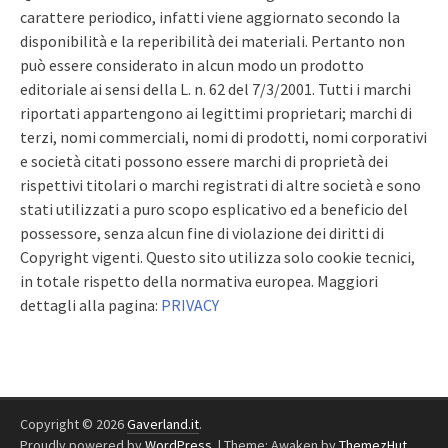
carattere periodico, infatti viene aggiornato secondo la
disponibilità e la reperibilità dei materiali. Pertanto non
può essere considerato in alcun modo un prodotto
editoriale ai sensi della L. n. 62 del 7/3/2001. Tutti i marchi
riportati appartengono ai legittimi proprietari; marchi di
terzi, nomi commerciali, nomi di prodotti, nomi corporativi
e società citati possono essere marchi di proprietà dei
rispettivi titolari o marchi registrati di altre società e sono
stati utilizzati a puro scopo esplicativo ed a beneficio del
possessore, senza alcun fine di violazione dei diritti di
Copyright vigenti. Questo sito utilizza solo cookie tecnici,
in totale rispetto della normativa europea. Maggiori
dettagli alla pagina:
PRIVACY
Copyright © 2026
Gaverland.it
.
Proudly powered by
WordPress
.
|
Theme: Awaken by
ThemezHut
.