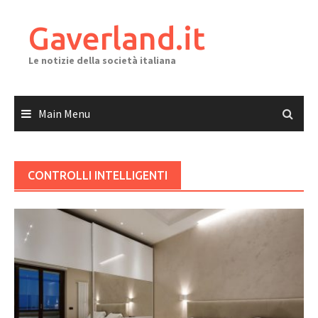
Skip
to
Gaverland.it
content
Le notizie della società italiana
Main Menu
CONTROLLI INTELLIGENTI