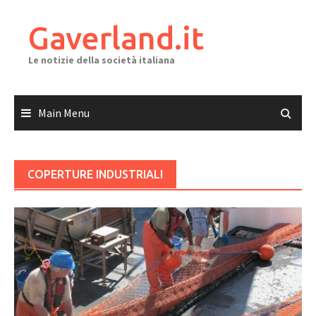
Skip
to
Gaverland.it
content
Le notizie della società italiana
Main Menu
COPERTURE INDUSTRIALI