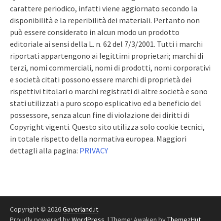
carattere periodico, infatti viene aggiornato secondo la
disponibilità e la reperibilità dei materiali. Pertanto non
può essere considerato in alcun modo un prodotto
editoriale ai sensi della L. n. 62 del 7/3/2001. Tutti i marchi
riportati appartengono ai legittimi proprietari; marchi di
terzi, nomi commerciali, nomi di prodotti, nomi corporativi
e società citati possono essere marchi di proprietà dei
rispettivi titolari o marchi registrati di altre società e sono
stati utilizzati a puro scopo esplicativo ed a beneficio del
possessore, senza alcun fine di violazione dei diritti di
Copyright vigenti. Questo sito utilizza solo cookie tecnici,
in totale rispetto della normativa europea. Maggiori
dettagli alla pagina:
PRIVACY
Copyright © 2026
Gaverland.it
.
Proudly powered by
WordPress
.
|
Theme: Awaken by
ThemezHut
.