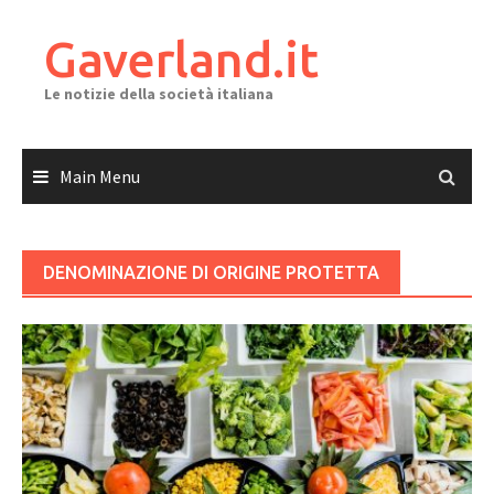
Skip
to
Gaverland.it
content
Le notizie della società italiana
Main Menu
DENOMINAZIONE DI ORIGINE PROTETTA