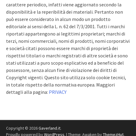
carattere periodico, infatti viene aggiornato secondo la
disponibilità e la reperibilità dei materiali. Pertanto non
può essere considerato in alcun modo un prodotto
editoriale ai sensi della L. n. 62 del 7/3/2001. Tutti i marchi
riportati appartengono ai legittimi proprietari; marchi di
terzi, nomi commerciali, nomi di prodotti, nomi corporativi
e società citati possono essere marchi di proprietà dei
rispettivi titolari o marchi registrati di altre società e sono
stati utilizzati a puro scopo esplicativo ed a beneficio del
possessore, senza alcun fine di violazione dei diritti di
Copyright vigenti. Questo sito utilizza solo cookie tecnici,
in totale rispetto della normativa europea. Maggiori
dettagli alla pagina:
PRIVACY
Copyright © 2026
Gaverland.it
.
Proudly powered by
WordPress
.
|
Theme: Awaken by
ThemezHut
.