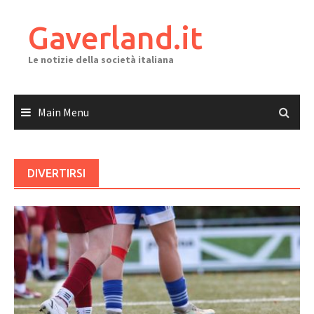
Skip
to
Gaverland.it
content
Le notizie della società italiana
Main Menu
DIVERTIRSI