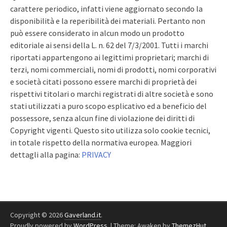
carattere periodico, infatti viene aggiornato secondo la
disponibilità e la reperibilità dei materiali. Pertanto non
può essere considerato in alcun modo un prodotto
editoriale ai sensi della L. n. 62 del 7/3/2001. Tutti i marchi
riportati appartengono ai legittimi proprietari; marchi di
terzi, nomi commerciali, nomi di prodotti, nomi corporativi
e società citati possono essere marchi di proprietà dei
rispettivi titolari o marchi registrati di altre società e sono
stati utilizzati a puro scopo esplicativo ed a beneficio del
possessore, senza alcun fine di violazione dei diritti di
Copyright vigenti. Questo sito utilizza solo cookie tecnici,
in totale rispetto della normativa europea. Maggiori
dettagli alla pagina:
PRIVACY
Copyright © 2026
Gaverland.it
.
Proudly powered by
WordPress
.
|
Theme: Awaken by
ThemezHut
.