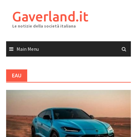
Skip
to
Gaverland.it
content
Le notizie della società italiana
Main Menu
EAU