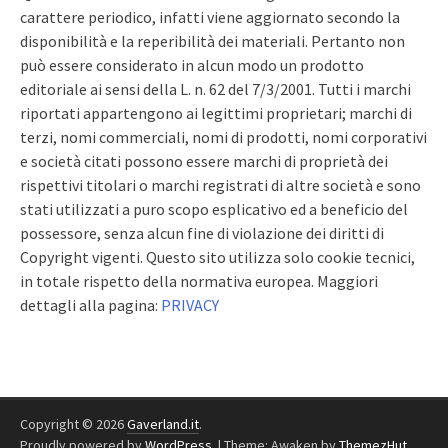
carattere periodico, infatti viene aggiornato secondo la
disponibilità e la reperibilità dei materiali. Pertanto non
può essere considerato in alcun modo un prodotto
editoriale ai sensi della L. n. 62 del 7/3/2001. Tutti i marchi
riportati appartengono ai legittimi proprietari; marchi di
terzi, nomi commerciali, nomi di prodotti, nomi corporativi
e società citati possono essere marchi di proprietà dei
rispettivi titolari o marchi registrati di altre società e sono
stati utilizzati a puro scopo esplicativo ed a beneficio del
possessore, senza alcun fine di violazione dei diritti di
Copyright vigenti. Questo sito utilizza solo cookie tecnici,
in totale rispetto della normativa europea. Maggiori
dettagli alla pagina:
PRIVACY
Copyright © 2026
Gaverland.it
.
Proudly powered by
WordPress
.
|
Theme: Awaken by
ThemezHut
.