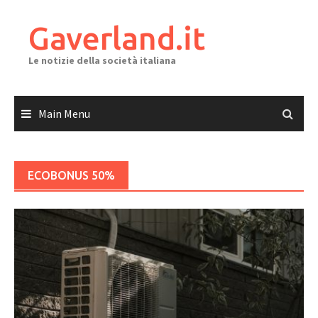
Skip
to
Gaverland.it
content
Le notizie della società italiana
Main Menu
ECOBONUS 50%