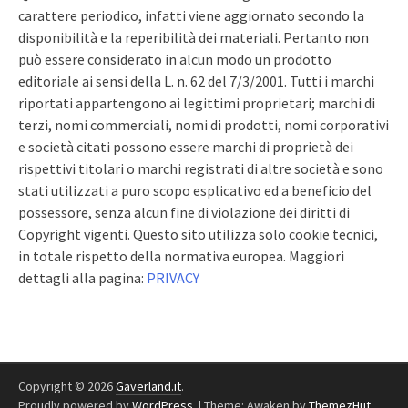
carattere periodico, infatti viene aggiornato secondo la
disponibilità e la reperibilità dei materiali. Pertanto non
può essere considerato in alcun modo un prodotto
editoriale ai sensi della L. n. 62 del 7/3/2001. Tutti i marchi
riportati appartengono ai legittimi proprietari; marchi di
terzi, nomi commerciali, nomi di prodotti, nomi corporativi
e società citati possono essere marchi di proprietà dei
rispettivi titolari o marchi registrati di altre società e sono
stati utilizzati a puro scopo esplicativo ed a beneficio del
possessore, senza alcun fine di violazione dei diritti di
Copyright vigenti. Questo sito utilizza solo cookie tecnici,
in totale rispetto della normativa europea. Maggiori
dettagli alla pagina:
PRIVACY
Copyright © 2026
Gaverland.it
.
Proudly powered by
WordPress
.
|
Theme: Awaken by
ThemezHut
.