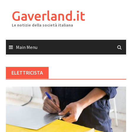
Skip
to
Gaverland.it
content
Le notizie della società italiana
Main Menu
ELETTRICISTA