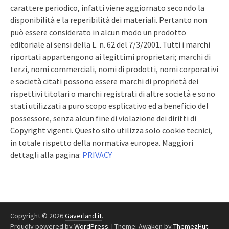
carattere periodico, infatti viene aggiornato secondo la
disponibilità e la reperibilità dei materiali. Pertanto non
può essere considerato in alcun modo un prodotto
editoriale ai sensi della L. n. 62 del 7/3/2001. Tutti i marchi
riportati appartengono ai legittimi proprietari; marchi di
terzi, nomi commerciali, nomi di prodotti, nomi corporativi
e società citati possono essere marchi di proprietà dei
rispettivi titolari o marchi registrati di altre società e sono
stati utilizzati a puro scopo esplicativo ed a beneficio del
possessore, senza alcun fine di violazione dei diritti di
Copyright vigenti. Questo sito utilizza solo cookie tecnici,
in totale rispetto della normativa europea. Maggiori
dettagli alla pagina:
PRIVACY
Copyright © 2026
Gaverland.it
.
Proudly powered by
WordPress
.
|
Theme: Awaken by
ThemezHut
.