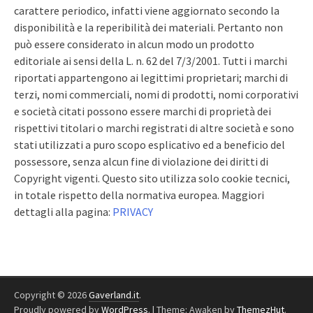
carattere periodico, infatti viene aggiornato secondo la
disponibilità e la reperibilità dei materiali. Pertanto non
può essere considerato in alcun modo un prodotto
editoriale ai sensi della L. n. 62 del 7/3/2001. Tutti i marchi
riportati appartengono ai legittimi proprietari; marchi di
terzi, nomi commerciali, nomi di prodotti, nomi corporativi
e società citati possono essere marchi di proprietà dei
rispettivi titolari o marchi registrati di altre società e sono
stati utilizzati a puro scopo esplicativo ed a beneficio del
possessore, senza alcun fine di violazione dei diritti di
Copyright vigenti. Questo sito utilizza solo cookie tecnici,
in totale rispetto della normativa europea. Maggiori
dettagli alla pagina:
PRIVACY
Copyright © 2026
Gaverland.it
.
Proudly powered by
WordPress
.
|
Theme: Awaken by
ThemezHut
.