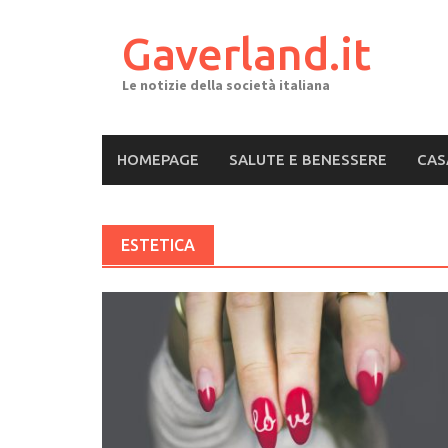
Skip
to
Gaverland.it
content
Le notizie della società italiana
HOMEPAGE
SALUTE E BENESSERE
CAS
ESTETICA