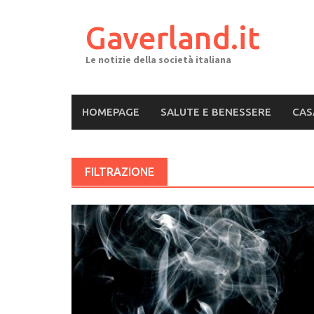
Skip
to
Gaverland.it
content
Le notizie della società italiana
HOMEPAGE
SALUTE E BENESSERE
CAS
FILTRAZIONE