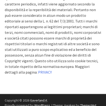
carattere periodico, infatti viene aggiornato secondo la
disponibilità e la reperibilità dei materiali. Pertanto non
può essere considerato in alcun modo un prodotto
editoriale ai sensi della L. n. 62 del 7/3/2001. Tutti i marchi
riportati appartengono ai legittimi proprietari; marchi di
terzi, nomi commerciali, nomi di prodotti, nomi corporativi
e società citati possono essere marchi di proprietà dei
rispettivi titolari o marchi registrati di altre società e sono
stati utilizzati a puro scopo esplicativo ed a beneficio del
possessore, senza alcun fine di violazione dei diritti di
Copyright vigenti. Questo sito utilizza solo cookie tecnici,
in totale rispetto della normativa europea. Maggiori
dettagli alla pagina:
PRIVACY
Copyright © 2026
Gaverland.it
.
Proudly powered by
WordPress
.
|
Theme: Awaken by
ThemezHut
.