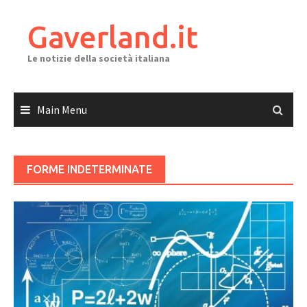
Skip
to
Gaverland.it
content
Le notizie della società italiana
Main Menu
FORME INDETERMINATE