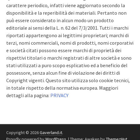
carattere periodico, infatti viene aggiornato secondo la
disponibilità e la reperibilità dei materiali. Pertanto non
può essere considerato in alcun modo un prodotto
editoriale ai sensi della L. n. 62 del 7/3/2001. Tutti i marchi
riportati appartengono ai legittimi proprietari; marchi di
terzi, nomi commerciali, nomi di prodotti, nomi corporativi
e società citati possono essere marchi di proprietà dei
rispettivi titolari o marchi registrati di altre società e sono
stati utilizzati a puro scopo esplicativo ed a beneficio del
possessore, senza alcun fine di violazione dei diritti di
Copyright vigenti. Questo sito utilizza solo cookie tecnici,
in totale rispetto della normativa europea. Maggiori
dettagli alla pagina:
PRIVACY
Copyright © 2026
Gaverland.it
.
Proudly powered by
WordPress
.
|
Theme: Awaken by
ThemezHut
.