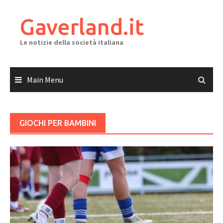
Skip
to
Gaverland.it
content
Le notizie della società italiana
Main Menu
GIOCHI PER BAMBINI