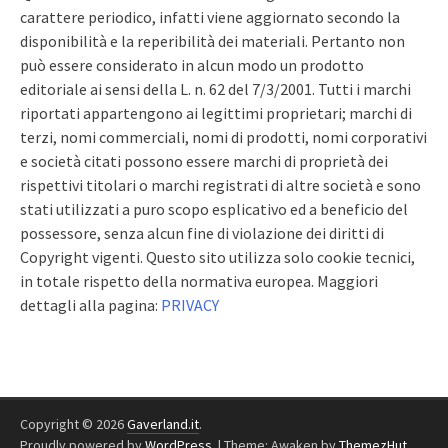
carattere periodico, infatti viene aggiornato secondo la
disponibilità e la reperibilità dei materiali. Pertanto non
può essere considerato in alcun modo un prodotto
editoriale ai sensi della L. n. 62 del 7/3/2001. Tutti i marchi
riportati appartengono ai legittimi proprietari; marchi di
terzi, nomi commerciali, nomi di prodotti, nomi corporativi
e società citati possono essere marchi di proprietà dei
rispettivi titolari o marchi registrati di altre società e sono
stati utilizzati a puro scopo esplicativo ed a beneficio del
possessore, senza alcun fine di violazione dei diritti di
Copyright vigenti. Questo sito utilizza solo cookie tecnici,
in totale rispetto della normativa europea. Maggiori
dettagli alla pagina:
PRIVACY
Copyright © 2026
Gaverland.it
.
Proudly powered by
WordPress
.
|
Theme: Awaken by
ThemezHut
.