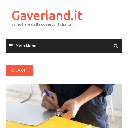
Skip
to
Gaverland.it
content
Le notizie della società italiana
Main Menu
GUASTI