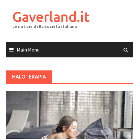
Skip
to
Gaverland.it
content
Le notizie della società italiana
Main Menu
HALOTERAPIA