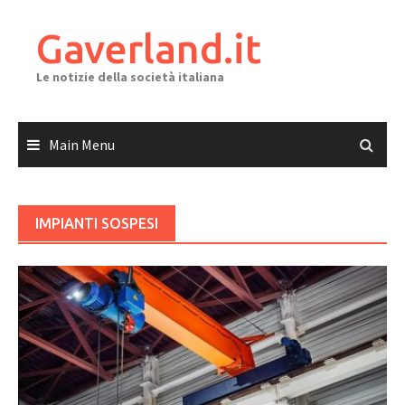
Skip
to
Gaverland.it
content
Le notizie della società italiana
Main Menu
IMPIANTI SOSPESI