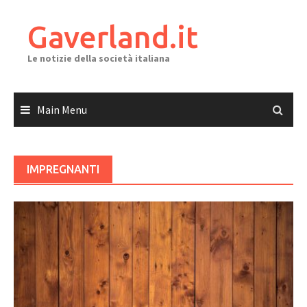
Skip
to
Gaverland.it
content
Le notizie della società italiana
Main Menu
IMPREGNANTI