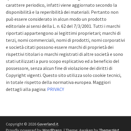
carattere periodico, infatti viene aggiornato secondo la
disponibilità e la reperibilità dei materiali. Pertanto non
può essere considerato in alcun modo un prodotto
editoriale ai sensi della L. n. 62 del 7/3/2001. Tutti i marchi
riportati appartengono ai legittimi proprietari; marchi di
terzi, nomi commerciali, nomi di prodotti, nomi corporativi
e società citati possono essere marchi di proprietà dei
rispettivi titolari o marchi registrati di altre società e sono
stati utilizzati a puro scopo esplicativo ed a beneficio del
possessore, senza alcun fine di violazione dei diritti di
Copyright vigenti. Questo sito utilizza solo cookie tecnici,
in totale rispetto della normativa europea. Maggiori
dettagli alla pagina:
PRIVACY
Copyright © 2026
Gaverland.it
.
Proudly powered by
WordPress
.
|
Theme: Awaken by
ThemezHut
.