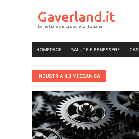
Skip
to
Gaverland.it
content
Le notizie della società italiana
HOMEPAGE
SALUTE E BENESSERE
CAS
INDUSTRIA 4.0 MECCANICA