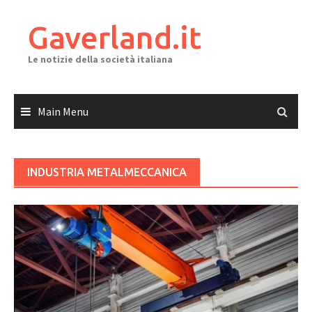
Skip
to
Gaverland.it
content
Le notizie della società italiana
Main Menu
INDUSTRIA METALMECCANICA