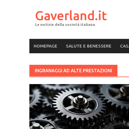
Skip
to
Gaverland.it
content
Le notizie della società italiana
HOMEPAGE
SALUTE E BENESSERE
CAS
INGRANAGGI AD ALTE PRESTAZIONI