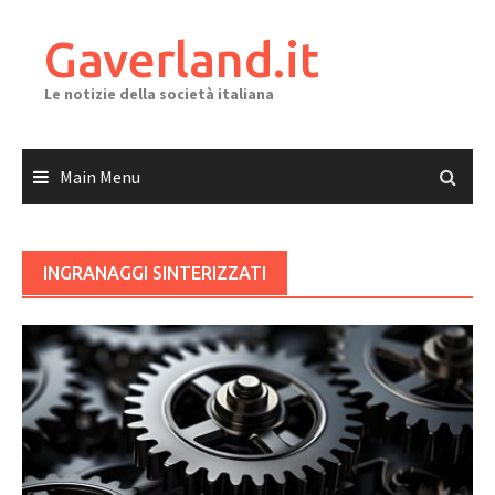
Skip
to
Gaverland.it
content
Le notizie della società italiana
Main Menu
INGRANAGGI SINTERIZZATI