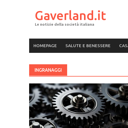
Skip
to
Gaverland.it
content
Le notizie della società italiana
HOMEPAGE
SALUTE E BENESSERE
CAS
INGRANAGGI