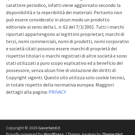
carattere periodico, infatti viene aggiornato secondo la
disponibilità e la reperibilità dei materiali. Pertanto non
può essere considerato in alcun modo un prodotto
editoriale ai sensi della L. n. 62 del 7/3/2001. Tutti i marchi
riportati appartengono ai legittimi proprietari; marchi di
terzi, nomi commerciali, nomi di prodotti, nomi corporativi
e società citati possono essere marchi di proprietà dei
rispettivi titolari o marchi registrati di altre società e sono
stati utilizzati a puro scopo esplicativo ed a beneficio del
possessore, senza alcun fine di violazione dei diritti di
Copyright vigenti. Questo sito utilizza solo cookie tecnici,
in totale rispetto della normativa europea. Maggiori
dettagli alla pagina:
PRIVACY
Copyright © 2026
Gaverland.it
.
Proudly powered by
WordPress
.
|
Theme: Awaken by
ThemezHut
.