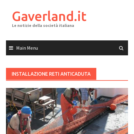
Skip
to
Gaverland.it
content
Le notizie della società italiana
Main Menu
INSTALLAZIONE RETI ANTICADUTA