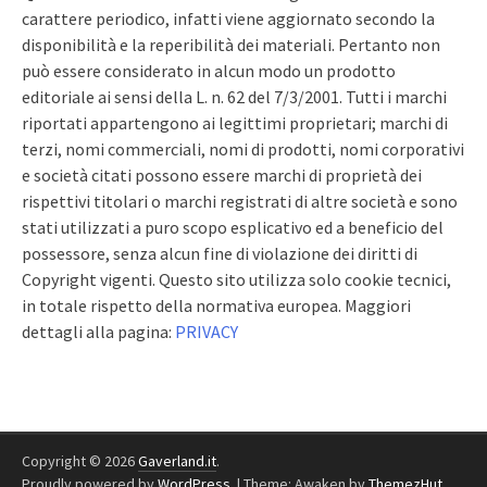
carattere periodico, infatti viene aggiornato secondo la
disponibilità e la reperibilità dei materiali. Pertanto non
può essere considerato in alcun modo un prodotto
editoriale ai sensi della L. n. 62 del 7/3/2001. Tutti i marchi
riportati appartengono ai legittimi proprietari; marchi di
terzi, nomi commerciali, nomi di prodotti, nomi corporativi
e società citati possono essere marchi di proprietà dei
rispettivi titolari o marchi registrati di altre società e sono
stati utilizzati a puro scopo esplicativo ed a beneficio del
possessore, senza alcun fine di violazione dei diritti di
Copyright vigenti. Questo sito utilizza solo cookie tecnici,
in totale rispetto della normativa europea. Maggiori
dettagli alla pagina:
PRIVACY
Copyright © 2026
Gaverland.it
.
Proudly powered by
WordPress
.
|
Theme: Awaken by
ThemezHut
.