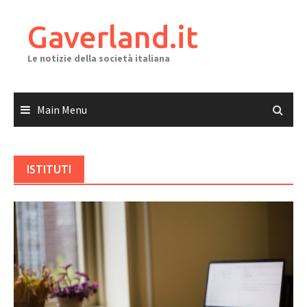
Skip
to
Gaverland.it
content
Le notizie della società italiana
Main Menu
ISTITUTI